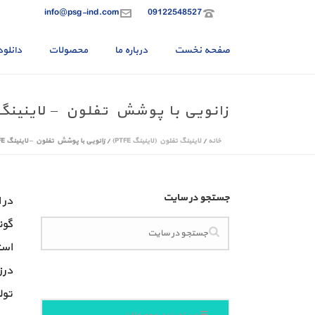
info@psg-ind.com
09122548527
صفحه نخست
درباره ما
محصولات
دانلود
زانویی با پوشش تفلون – لاینینگ TFE
خانه
/
لاینینگ تفلون (لاینینگ PTFE)
/
زانویی با پوشش تفلون – لاینینگ PTFE
جستجو در سایت
در 
گون
است
تول