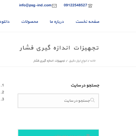
info@psg-ind.com
09122548527
صفحه نخست
درباره ما
محصولات
دانلود
تجهیزات اندازه گیری فشار
خانه
/
انواع ابزار دقیق
/
تجهیزات اندازه گیری فشار
جستجو در سایت